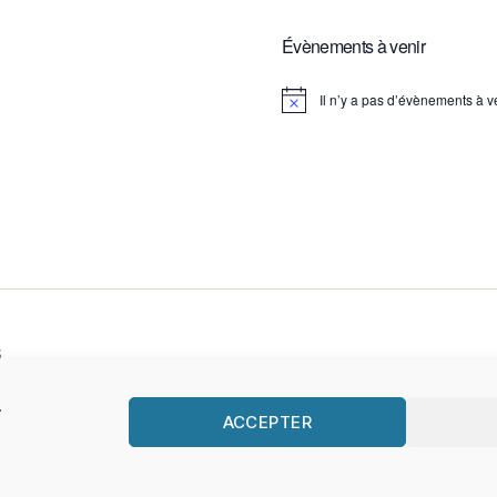
Évènements à venir
Il n’y a pas d’évènements à ve
N
o
t
i
c
e
s
.
ACCEPTER