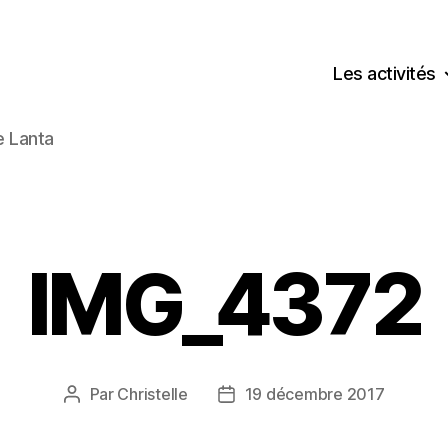
Les activités
e Lanta
IMG_4372
Par
Christelle
19 décembre 2017
Auteur
Date
de
de
l’article
l’article