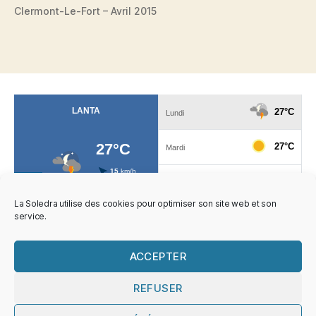
Clermont-Le-Fort – Avril 2015
La Soledra utilise des cookies pour optimiser son site web et son
service.
Évènements à venir
ACCEPTER
Il n’y a pas d’évènements à venir.
N
o
REFUSER
t
i
c